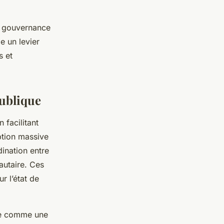
ne gouvernance
e un levier
s et
publique
facilitant
ption massive
ination entre
autaire. Ces
r l’état de
que comme une