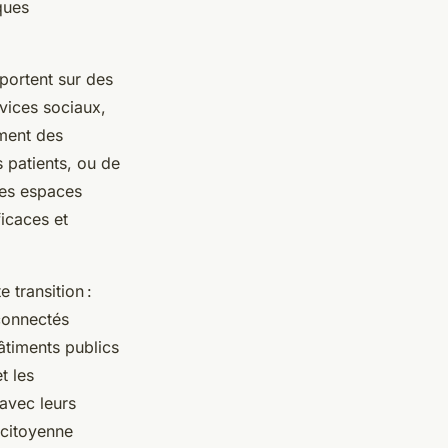
ques
portent sur des
rvices sociaux,
ement des
s patients, ou de
des espaces
icaces et
 transition :
 connectés
âtiments publics
t les
 avec leurs
 citoyenne