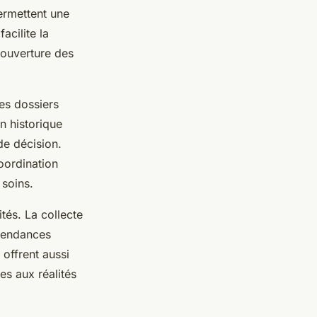
ermettent une
acilite la
 couverture des
des dossiers
n historique
de décision.
oordination
 soins.
ités. La collecte
 tendances
offrent aussi
es aux réalités