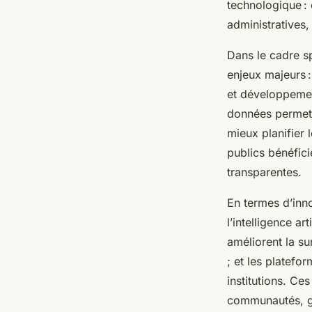
technologique : 
administratives,
Dans le cadre sp
enjeux majeurs :
et développement
données permette
mieux planifier 
publics bénéfici
transparentes.
En termes d’inno
l’intelligence ar
améliorent la su
; et les platefo
institutions. Ces
communautés, gr