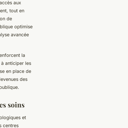
’accès aux
ent, tout en
ion de
ublique optimise
nalyse avancée
enforcent la
à anticiper les
ise en place de
 devenues des
publique.
des soins
ologiques et
s centres