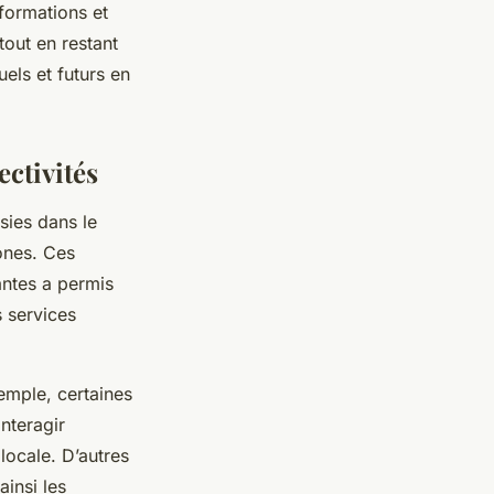
nformations et
out en restant
uels et futurs en
ectivités
sies dans le
ones. Ces
antes a permis
s services
emple, certaines
nteragir
locale. D’autres
ainsi les