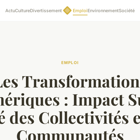
Actu
Culture
Divertissement
Emploi
Environnement
Société
EMPLOI
Les Transformation
ériques : Impact Su
 des Collectivités 
Communautés