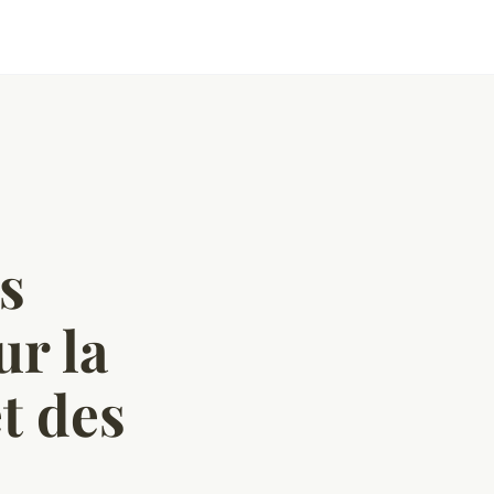
s
r la
et des