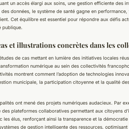
uant un accès élargi aux soins, une gestion efficiente des i
e des données, le système de santé gagne en performance, t
tient. Cet équilibre est essentiel pour répondre aux défis act
é publique.
as et illustrations concrètes dans les coll
udes de cas mettant en lumière des initiatives locales réus
ransformation numérique au sein des collectivités francoph
tivités montrent comment l’adoption de technologies innov
estion municipale, la participation citoyenne et la qualité de
ipalités ont mené des projets numériques audacieux. Par ex
 des plateformes collaboratives permettant aux citoyens d’i
 les élus, renforçant ainsi la transparence et la démocratie 
systèmes de gestion intelligente des ressources, optimisant 