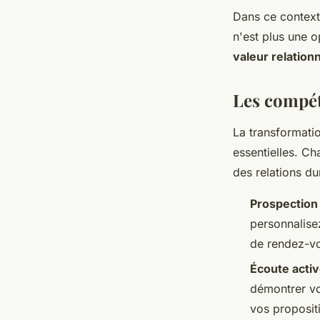
Dans ce context
n'est plus une o
valeur relationn
Les compét
La transformati
essentielles. Ch
des relations d
Prospection 
personnalise
de rendez-vo
Écoute acti
démontrer vo
vos proposit