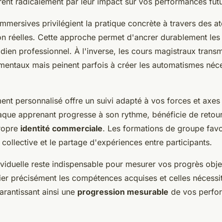
rent radicalement par leur impact sur vos performances fut
mmersives privilégient la pratique concrète à travers des at
ion réelles. Cette approche permet d'ancrer durablement les
dien professionnel. À l'inverse, les cours magistraux transm
entaux mais peinent parfois à créer les automatismes néce
t personnalisé offre un suivi adapté à vos forces et axes 
aque apprenant progresse à son rythme, bénéficie de retour
ropre
identité commerciale
. Les formations de groupe favo
n collective et le partage d'expériences entre participants.
ividuelle reste indispensable pour mesurer vos progrès obje
fier précisément les compétences acquises et celles nécessi
arantissant ainsi une
progression mesurable
de vos perfo