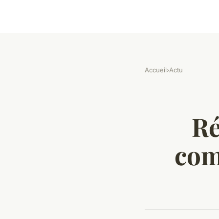
Accueil
›
Actu
Ré
com