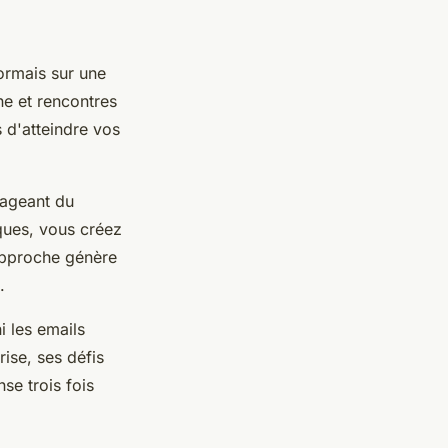
ormais sur une
ne et rencontres
 d'atteindre vos
tageant du
ques, vous créez
approche génère
.
i les emails
ise, ses défis
se trois fois