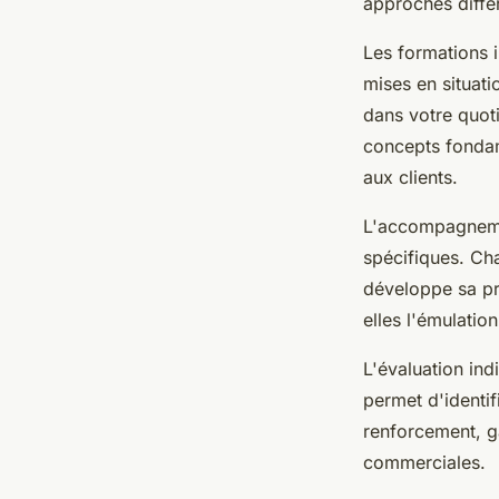
approches diffè
Les formations i
mises en situat
dans votre quoti
concepts fondam
aux clients.
L'accompagnemen
spécifiques. Ch
développe sa p
elles l'émulatio
L'évaluation ind
permet d'identi
renforcement, g
commerciales.