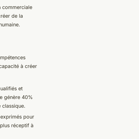
n commerciale
réer de la
 humaine.
compétences
capacité à créer
alifiés et
ode génère 40%
 classique.
s exprimés pour
plus réceptif à