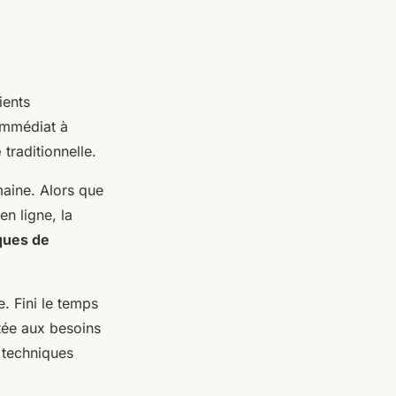
ients
immédiat à
e
traditionnelle.
maine. Alors que
n ligne, la
ques de
. Fini le temps
tée aux besoins
 techniques