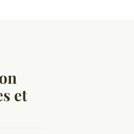
ion
s et