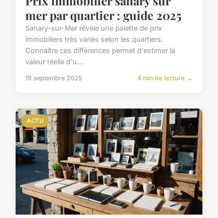
Prix immobilier sanary sur
mer par quartier : guide 2025
Sanary-sur-Mer révèle une palette de prix
immobiliers très variés selon les quartiers.
Connaître ces différences permet d'estimer la
valeur réelle d'u...
19 septembre 2025
4 min de lecture →
ACTU