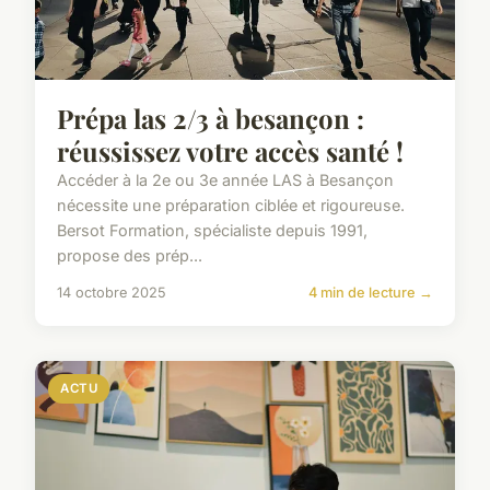
Prépa las 2/3 à besançon :
réussissez votre accès santé !
Accéder à la 2e ou 3e année LAS à Besançon
nécessite une préparation ciblée et rigoureuse.
Bersot Formation, spécialiste depuis 1991,
propose des prép...
14 octobre 2025
4 min de lecture →
ACTU