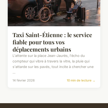
Taxi Saint-Étienne : le service
fiable pour tous vos
déplacements urbains
L'attente sur la place Jean-Jaurès, l'écho du
compteur qui vibre à travers la vitre, la pluie qui
s'attarde sur les pavés, tout incite à chercher une
...
14 février 2026
10 min de lecture →